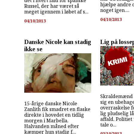
det i hvert fald for spanske
hjælpe andre o
Russel, der har været så
noget igen....
meget igennem i løbet af s...
04/10/2013
04/10/2013
Danske Nicole kan stadig
Lig på losse
ikke se
Skraldemænd i
sig en ubehage
15-årige danske Nicole
overraskelse f
Zanlith fik smadret en flaske
lig pludselig l
direkte i hovedet en tidlig
affald. Politiet
morgen i Marbella.
tale o...
Halvanden måned efter
kæmper hun stadig f...
03/10/2013