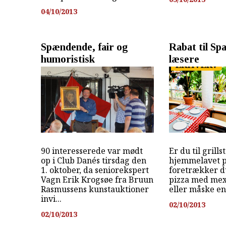
04/10/2013
Spændende, fair og
Rabat til Sp
humoristisk
læsere
90 interesserede var mødt
Er du til grills
op i Club Danés tirsdag den
hjemmelavet p
1. oktober, da seniorekspert
foretrækker d
Vagn Erik Krogsøe fra Bruun
pizza med mex
Rasmussens kunstauktioner
eller måske en
invi...
02/10/2013
02/10/2013