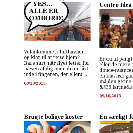
Centro Idea
Velankommet i lufthavnen
og klar til at rejse hjem?
Er du til pangf
Bare surt, når flyet letter for
eller de mer
næsen af dig, men du er låst
douce-nuancer
inde i fingeren, der ellers ...
en klassisk ga
må den gerne
09/10/2013
&#39;larme&#39
09/10/2013
Brugte boliger koster
En særligt fe