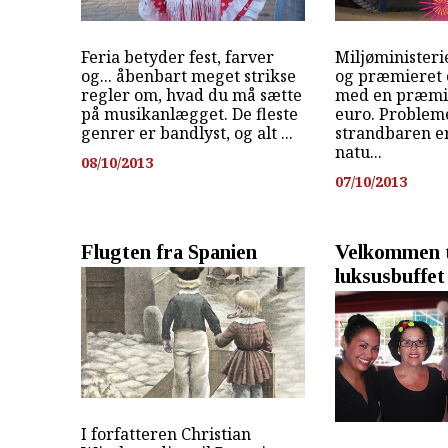
Feria betyder fest, farver
Miljøministeri
og... åbenbart meget strikse
og præmieret 
regler om, hvad du må sætte
med en præmie
på musikanlægget. De fleste
euro. Probleme
genrer er bandlyst, og alt ...
strandbaren er
natu...
08/10/2013
07/10/2013
Flugten fra Spanien
Velkommen t
luksusbuffet
I forfatteren Christian