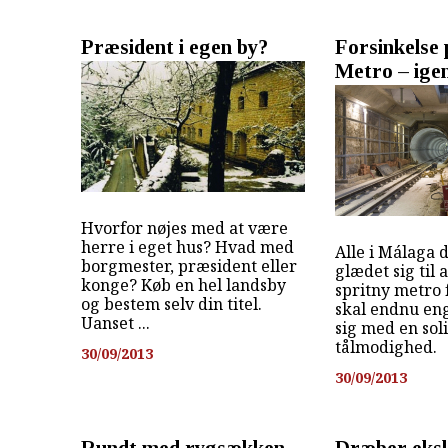
Præsident i egen by?
Forsinkelse
Metro – ige
Hvorfor nøjes med at være
herre i eget hus? Hvad med
Alle i Málaga 
borgmester, præsident eller
glædet sig til 
konge? Køb en hel landsby
spritny metro 
og bestem selv din titel.
skal endnu e
Uanset ...
sig med en so
tålmodighed.
30/09/2013
30/09/2013
Rundt med rygsækken
Dræber eks