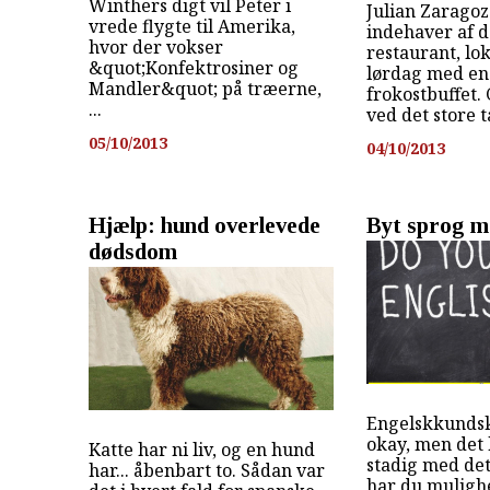
Winthers digt vil Peter i
Julian Zaragoz
vrede flygte til Amerika,
indehaver af 
hvor der vokser
restaurant, lo
&quot;Konfektrosiner og
lørdag med en
Mandler&quot; på træerne,
frokostbuffet.
...
ved det store ta
05/10/2013
04/10/2013
Hjælp: hund overlevede
Byt sprog me
dødsdom
Engelskkunds
okay, men det
Katte har ni liv, og en hund
stadig med de
har... åbenbart to. Sådan var
har du muligh