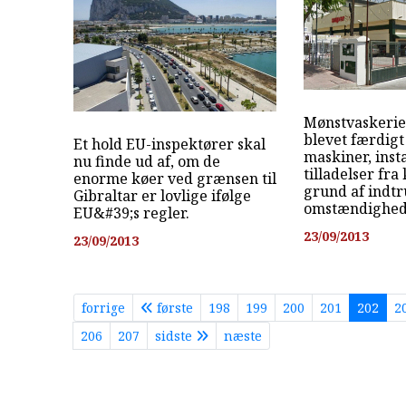
Mønstvaskerie
blevet færdigt
Et hold EU-inspektører skal
maskiner, inst
nu finde ud af, om de
tilladelser fr
enorme køer ved grænsen til
grund af indtr
Gibraltar er lovlige ifølge
omstændighed.
EU&#39;s regler.
23/09/2013
23/09/2013
forrige
første
198
199
200
201
202
2
206
207
sidste
næste