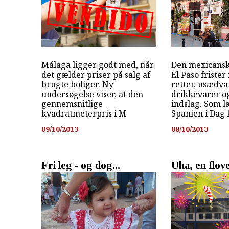
Málaga ligger godt med, når
Den mexicansk
det gælder priser på salg af
El Paso friste
brugte boliger. Ny
retter, usædva
undersøgelse viser, at den
drikkevarer 
gennemsnitlige
indslag. Som l
kvadratmeterpris i M
Spanien i Dag k
09/10/2013
08/10/2013
Fri leg - og dog...
Uha, en flov