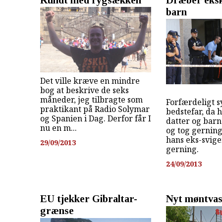
barn
Det ville kræve en mindre
bog at beskrive de seks
måneder, jeg tilbragte som
Forfærdeligt 
praktikant på Radio Solymar
bedstefar, da h
og Spanien i Dag. Derfor får I
datter og bar
nu en m...
og tog gernin
hans eks-svige
29/09/2013
gerning.
24/09/2013
EU tjekker Gibraltar-
Nyt møntvas
grænse