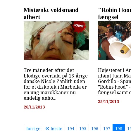
Mistænkt voldsmand
"Robin Hoo
afhørt
fængsel
Tre måneder efter det
Højesteret i A
blodige overfald på 16-årige
idømt Juan Ma
danske Nicole Zanlith uden
Gordillo - Spa
for et diskotek i Marbella er
”Robin-hood” 
en ung marokkaner nu
fængsel samt e
endelig anho...
25/11/2013
28/11/2013
forrige
første
194
195
196
197
198
1