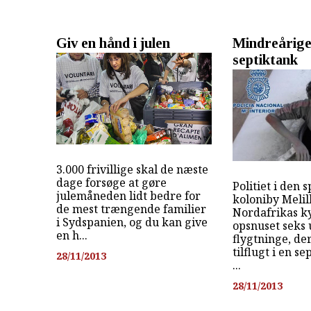
Giv en hånd i julen
Mindreårige 
septiktank
3.000 frivillige skal de næste
dage forsøge at gøre
Politiet i den 
julemåneden lidt bedre for
koloniby Melil
de mest trængende familier
Nordafrikas ky
i Sydspanien, og du kan give
opsnuset seks
en h...
flygtninge, de
tilflugt i en s
28/11/2013
...
28/11/2013