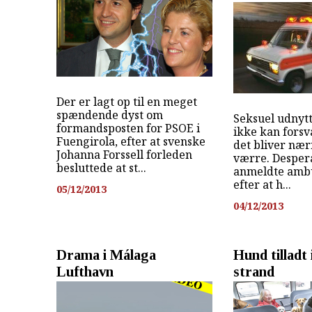
Der er lagt op til en meget
spændende dyst om
Seksuel udnytt
formandsposten for PSOE i
ikke kan forsva
Fuengirola, efter at svenske
det bliver næ
Johanna Forssell forleden
værre. Desper
besluttede at st...
anmeldte ambu
efter at h...
05/12/2013
04/12/2013
Drama i Málaga
Hund tilladt 
Lufthavn
strand