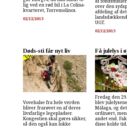
af fondsmidle
lig ved en rød bil i La Colina-
over den syds
kvarteret, Torremolinos.
afdeling af det
landsdækkend
02/12/2013
UGT.
02/12/2013
Døds-sti får nyt liv
Få julelys i 
Fredag den 29
Vovehalse fra hele verden
blev julelysen
bliver frarøvet en af deres
Málaga, og de
livsfarlige legepladser.
ordinært, men 
Kongestien skal gøres sikker,
andet end. Fakti
så den også kan lokke
disse kolde tid.