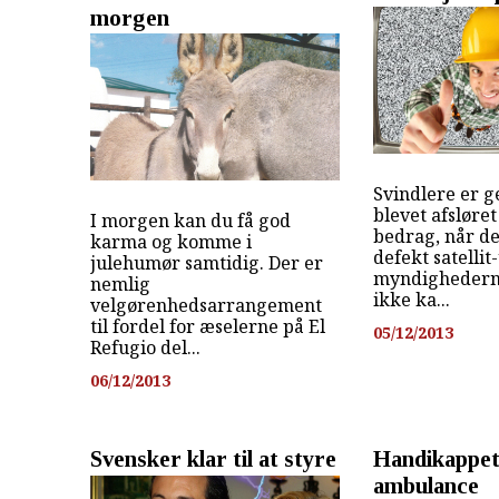
morgen
Svindlere er 
blevet afsløret
I morgen kan du få god
bedrag, når d
karma og komme i
defekt satellit
julehumør samtidig. Der er
myndighederne
nemlig
ikke ka...
velgørenhedsarrangement
til fordel for æselerne på El
05/12/2013
Refugio del...
06/12/2013
Svensker klar til at styre
Handikappet 
ambulance