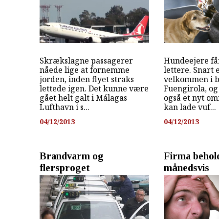
Skrækslagne passagerer
Hundeejere får
nåede lige at fornemme
lettere. Snart 
jorden, inden flyet straks
velkommen i b
lettede igen. Det kunne være
Fuengirola, o
gået helt galt i Málagas
også et nyt om
Lufthavn i s...
kan lade vuf...
04/12/2013
04/12/2013
Brandvarm og
Firma beholdt
flersproget
månedsvis