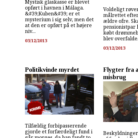
Mystisk glaskasse er blevet
opført i havnen i Málaga.
Voldeligt røve
&#39;Kuben&#39; er et
målrettet efte
mysterium i sig selv, men det
ældre ofre. Sk
at den er opført på et højere
pensionistpar
niv...
købt drømmebo
blev overfalde.
03/12/2013
03/12/2013
Politikvinde myrdet
Flygter fra
misbrug
Tilfældig forbipasserende
gjorde et forfærdeligt fund i
Beskyldninge
går morges, da han fandt to