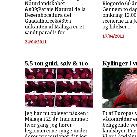
Naturlandskabet
Riogordo 60 å
&#39;Paraje Natural de la
Gennem to dag
Desembocadura del
omkring 12.000
Guadalhorce&#39; i
scenerne fra J
udkanten af Málaga er et
og lidelser...
sandt paradis for...
17/04/2011
24/04/2011
5,5 ton guld, sølv & tro
Kyllinger i 
Jeg har nu oplevet påsken i
Et af Europas v
Málaga i 25 år. Indrømmet:
vådområder er
hver gang jeg hører
beliggende ved
legionærerne synge under
landsbyen Fue
deres processioner, får jeg
Vi er i Andalu