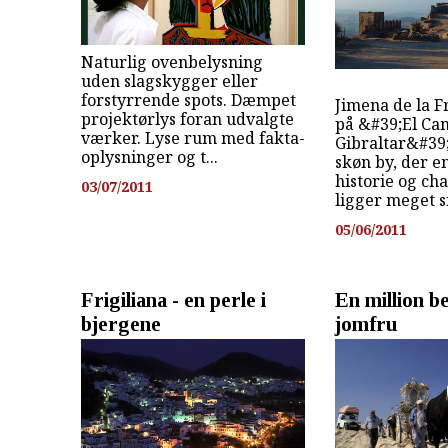
Naturlig ovenbelysning
uden slagskygger eller
forstyrrende spots. Dæmpet
Jimena de la F
projektørlys foran udvalgte
på &#39;El Ca
værker. Lyse rum med fakta-
Gibraltar&#39;
oplysninger og t...
skøn by, der 
historie og ch
03/07/2011
ligger meget s
05/06/2011
Frigiliana - en perle i
En million b
bjergene
jomfru