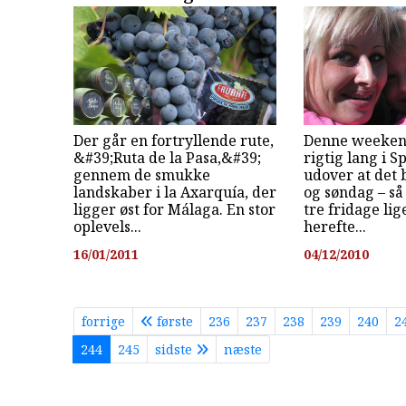
Der går en fortryllende rute,
Denne weekend
&#39;Ruta de la Pasa,&#39;
rigtig lang i S
gennem de smukke
udover at det 
landskaber i la Axarquía, der
og søndag – s
ligger øst for Málaga. En stor
tre fridage lige
oplevels...
herefte...
16/01/2011
04/12/2010
forrige
første
236
237
238
239
240
2
244
245
sidste
næste