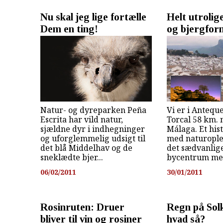
Nu skal jeg lige fortælle
Helt utrolig
Dem en ting!
og bjergfor
Natur- og dyreparken Peña
Vi er i Antequ
Escrita har vild natur,
Torcal 58 km. 
sjældne dyr i indhegninger
Málaga. Et his
og uforglemmelig udsigt til
med naturople
det blå Middelhav og de
det sædvanlige
sneklædte bjer...
bycentrum med
06/02/2011
30/01/2011
Rosinruten: Druer
Regn på Solk
bliver til vin og rosiner
hvad så?