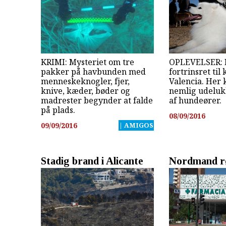
KRIMI: Mysteriet om tre
OPLEVELSER: 
pakker på havbunden med
fortrinsret til 
menneskeknogler, fjer,
Valencia. Her
knive, kæder, bøder og
nemlig udeluk
madrester begynder at falde
af hundeører.
på plads.
08/09/2016
09/09/2016
| AMIGOS
Stadig brand i Alicante
Nordmand r