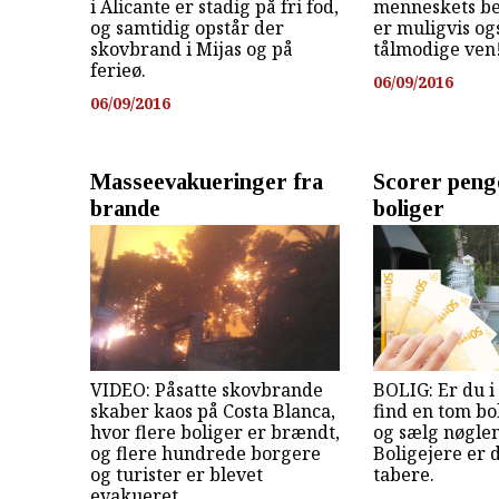
i Alicante er stadig på fri fod,
menneskets be
og samtidig opstår der
er muligvis og
skovbrand i Mijas og på
tålmodige ven
ferieø.
06/09/2016
06/09/2016
Masseevakueringer fra
Scorer pen
brande
boliger
VIDEO: Påsatte skovbrande
BOLIG: Er du i
skaber kaos på Costa Blanca,
find en tom bol
hvor flere boliger er brændt,
og sælg nøglen
og flere hundrede borgere
Boligejere er d
og turister er blevet
tabere.
evakueret.