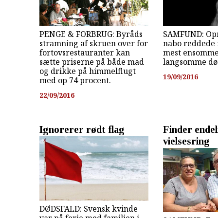
PENGE & FORBRUG: Byråds
SAMFUND: O
stramning af skruen over for
nabo reddede 
fortovsrestauranter kan
mest ensomme,
sætte priserne på både mad
langsomme dø
og drikke på himmelflugt
19/09/2016
med op 74 procent.
22/09/2016
Ignorerer rødt flag
Finder endel
vielsesring
DØDSFALD: Svensk kvinde
var på ferie med familien i