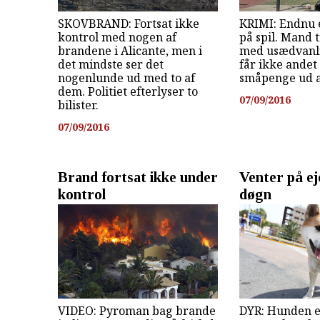
SKOVBRAND: Fortsat ikke
KRIMI: Endnu 
kontrol med nogen af
på spil. Mand 
brandene i Alicante, men i
med usædvanli
det mindste ser det
får ikke andet
nogenlunde ud med to af
småpenge ud a
dem. Politiet efterlyser to
07/09/2016
bilister.
07/09/2016
Brand fortsat ikke under
Venter på ej
kontrol
døgn
VIDEO: Pyroman bag brande
DYR: Hunden e