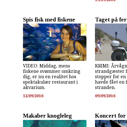
Spis fisk med fiskene
Taget på fe
VIDEO: Middag, mens
KRIMI: Årvåg
fiskene svømmer omkring
strandgæster f
dig, er nu en realitet hos
stopper for en
spektakulær restaurant i
havde fået en f
akvarium.
stranden.
12/09/2016
09/09/2016
Makaber knogleleg
Koncert for