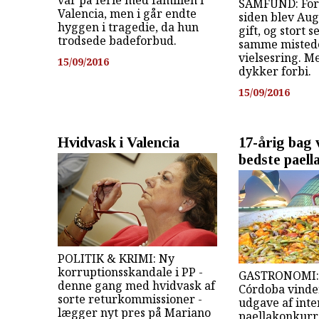
SAMFUND: For 
Valencia, men i går endte
siden blev Aug
hyggen i tragedie, da hun
gift, og stort 
trodsede badeforbud.
samme mistede
vielsesring. M
15/09/2016
dykker forbi.
15/09/2016
Hvidvask i Valencia
17-årig bag
bedste paell
POLITIK & KRIMI: Ny
korruptionsskandale i PP -
GASTRONOMI: 
denne gang med hvidvask af
Córdoba vinde
sorte returkommissioner -
udgave af inte
lægger nyt pres på Mariano
paellakonkurr