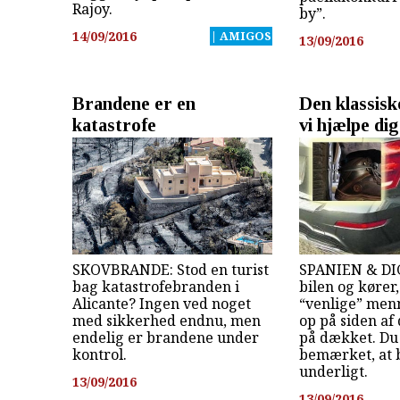
Rajoy.
by”.
14/09/2016
| AMIGOS
13/09/2016
Brandene er en
Den klassisk
katastrofe
vi hjælpe dig
SKOVBRANDE: Stod en turist
SPANIEN & DIG
bag katastrofebranden i
bilen og kører
Alicante? Ingen ved noget
“venlige” men
med sikkerhed endnu, men
op på siden af
endelig er brandene under
på dækket. Du
kontrol.
bemærket, at b
underligt.
13/09/2016
13/09/2016