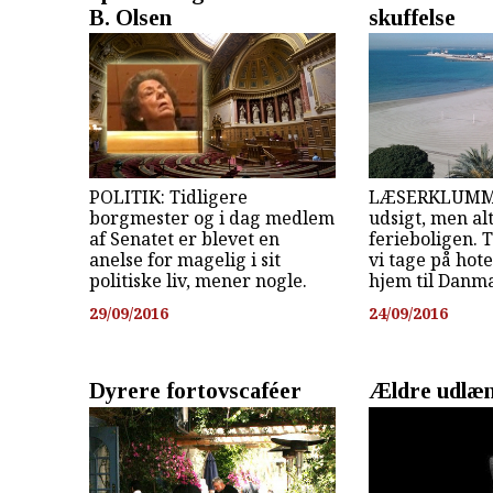
B. Olsen
skuffelse
POLITIK: Tidligere
LÆSERKLUMME
borgmester og i dag medlem
udsigt, men alt
af Senatet er blevet en
ferieboligen. T
anelse for magelig i sit
vi tage på hote
politiske liv, mener nogle.
hjem til Danm
29/09/2016
24/09/2016
Dyrere fortovscaféer
Ældre udlæn