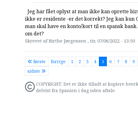
Jeg har fået oplyst at man ikke kan oprette b
ikke er residente -er det korrekt? Jeg kan kun 
man skal have en konto/kort til en spansk bank.
om det?
Skrevet af Birthe Jørgensen , tir, 07/06/2022 - 13:50
første
forrige
1
2
3
4
5
6
7
8
9
sidste
COPYRIGHT: Det er ikke tilladt at kopiere hverk
delvist fra Spanien i dag uden aftale.