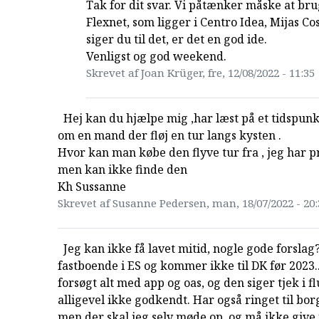
Tak for dit svar. Vi påtænker måske at br
Flexnet, som ligger i Centro Idea, Mijas Co
siger du til det, er det en god ide.
Venligst og god weekend.
Skrevet af Joan Krüger, fre, 12/08/2022 - 11:35
Hej kan du hjælpe mig ,har læst på et tidspunk
om en mand der fløj en tur langs kysten .
Hvor kan man købe den flyve tur fra , jeg har p
men kan ikke finde den
Kh Sussanne
Skrevet af Susanne Pedersen, man, 18/07/2022 - 20:
Jeg kan ikke få lavet mitid, nogle gode forslag?
fastboende i ES og kommer ikke til DK før 2023.
forsøgt alt med app og oas, og den siger tjek i f
alligevel ikke godkendt. Har også ringet til bor
men der skal jeg selv møde op, og må ikke give