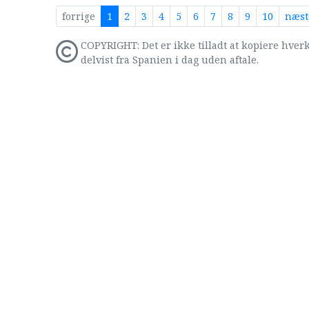
forrige
1
2
3
4
5
6
7
8
9
10
næst
COPYRIGHT: Det er ikke tilladt at kopiere hverk
delvist fra Spanien i dag uden aftale.