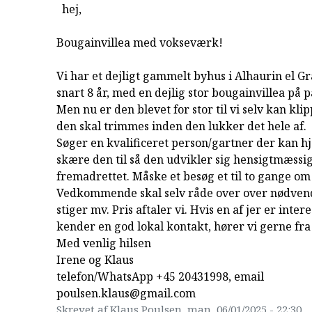
hej,
Bougainvillea med vokseværk!
Vi har et dejligt gammelt byhus i Alhaurin el Gr
snart 8 år, med en dejlig stor bougainvillea på p
Men nu er den blevet for stor til vi selv kan klipp
den skal trimmes inden den lukker det hele af.
Søger en kvalificeret person/gartner der kan h
skære den til så den udvikler sig hensigtmæssi
fremadrettet. Måske et besøg et til to gange om 
Vedkommende skal selv råde over over nødvend
stiger mv. Pris aftaler vi. Hvis en af jer er inter
kender en god lokal kontakt, hører vi gerne fra 
Med venlig hilsen
Irene og Klaus
telefon/WhatsApp +45 20431998, email
poulsen.klaus@gmail.com
Skrevet af Klaus Poulsen, man, 06/01/2025 - 22:30