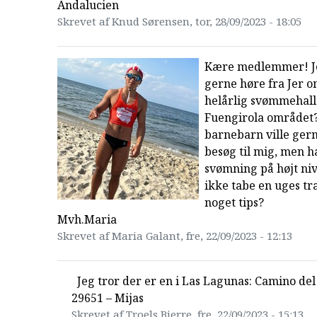
Andalucien
Skrevet af Knud Sørensen, tor, 28/09/2023 - 18:05
Kære medlemmer! Je
gerne høre fra Jer o
helårlig svømmehall
Fuengirola området?
barnebarn ville ge
besøg til mig, men 
svømning på højt ni
ikke tabe en uges tr
noget tips?
Mvh.Maria
Skrevet af Maria Galant, fre, 22/09/2023 - 12:13
Jeg tror der er en i Las Lagunas: Camino del
29651 – Mijas
Skrevet af Troels Bjerre, fre, 22/09/2023 - 15:13