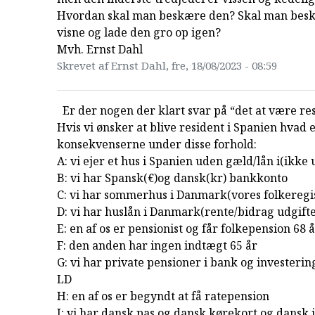
Hvordan skal man beskære den? Skal man bes
visne og lade den gro op igen?
Mvh. Ernst Dahl
Skrevet af Ernst Dahl, fre, 18/08/2023 - 08:59
Er der nogen der klart svar på “det at være re
Hvis vi ønsker at blive resident i Spanien hvad 
konsekvenserne under disse forhold:
A: vi ejer et hus i Spanien uden gæld/lån i(ikke 
B: vi har Spansk(€)og dansk(kr) bankkonto
C: vi har sommerhus i Danmark(vores folkeregi
D: vi har huslån i Danmark(rente/bidrag udgifte
E: en af os er pensionist og får folkepension 68 
F: den anden har ingen indtægt 65 år
G: vi har private pensioner i bank og investeri
LD
H: en af os er begyndt at få ratepension
I: vi har dansk pas og dansk kørekort og dansk 