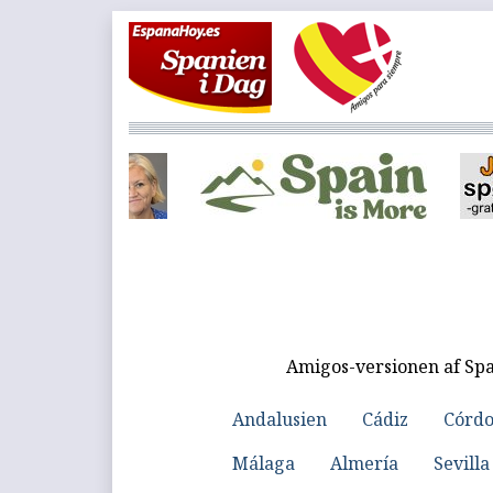
Amigos-versionen af Spa
Andalusien
Cádiz
Córd
Málaga
Almería
Sevilla