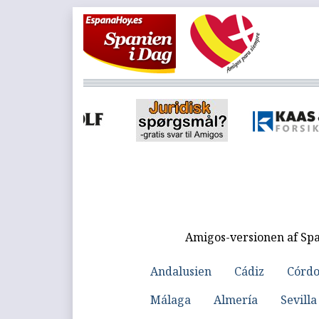
Amigos-versionen af Spa
Andalusien
Cádiz
Córd
Málaga
Almería
Sevilla