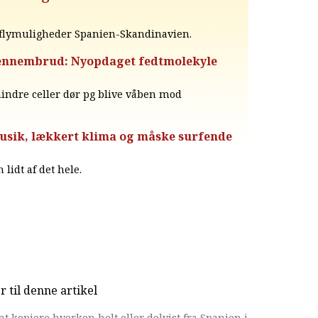
s flymuligheder Spanien-Skandinavien.
 gennembrud: Nyopdaget fedtmolekyle
hindre celler dør pg blive våben mod
usik, lækkert klima og måske surfende
lidt af det hele.
til denne artikel
at kopiere hverken helt eller delvist fra Spanien i