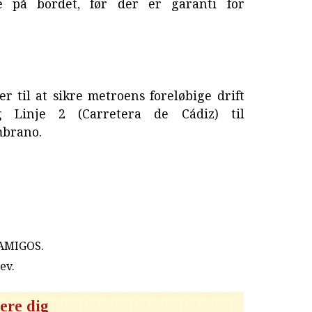
 på bordet, før der er garanti for
r til at sikre metroens foreløbige drift
g Linje 2 (Carretera de Cádiz) til
brano.
 AMIGOS.
rev
.
ere dig