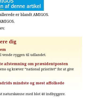
u allerede er blandt AMIGOS.
 AMIGOS.
rev
.
ere dig
jem
l vende ryggen til udlandet.
te afstemning om præsidentposten
eno og kræver ”national prioritet” for at give
drids mindste og mest affolkede
st naturskønne med blot 40 indbyggere.