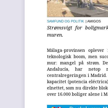
SAMFUND OG POLITIK
| AMIGOS
Strømsvigt for boligma
muren.
Málaga-provinsen oplever 
teknologisk boom, men suc
mur: mangel på strøm. Det
Andalucía, har netop re
centralregeringen i Madrid.
kapacitet (potencia eléctric
elnettet, som nu direkte blo
over 16.000 boliger alene i 