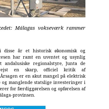
rkedet: Málagas vokseværk rammer
i disse år et historisk økonomisk og
cesen har ramt en uventet og usynlig
 andalusiske regionalstyre, Junta de
jst en skarp, officiel kritik af
 Årsagen er en akut mangel på elektrisk
a) og manglende statslige investeringer i
kerer for færdiggørelsen og opførelsen af
Málaga-provinsen.