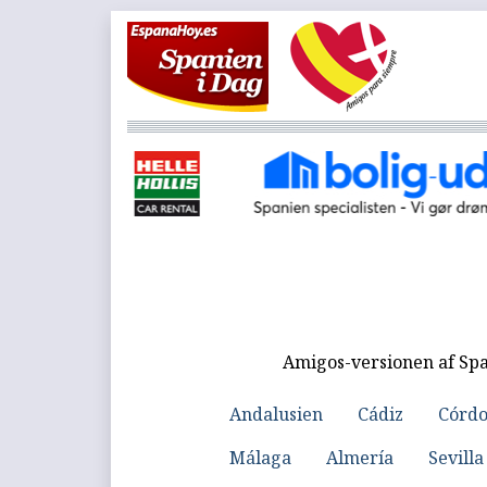
Amigos-versionen af Spa
Andalusien
Cádiz
Córd
Málaga
Almería
Sevilla