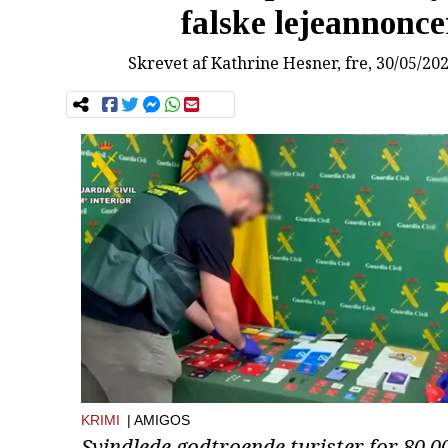
falske lejeannonce
Skrevet af
Kathrine Hesner
, fre, 30/05/20
KRIMI
| AMIGOS
Svindlede godtroende turister for 80.0