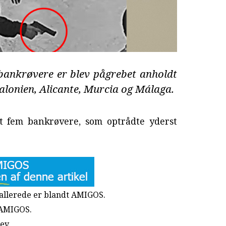
ankrøvere er blev pågrebet anholdt
talonien, Alicante, Murcia og Málaga.
dt fem bankrøvere, som optrådte yderst
u allerede er blandt AMIGOS.
 AMIGOS.
rev
.