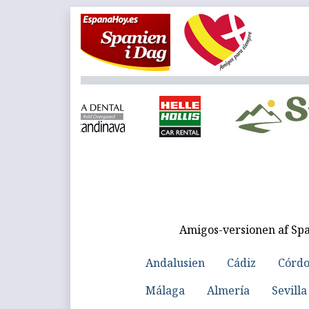
Amigos-versionen af Spa
Andalusien
Cádiz
Córd
Málaga
Almería
Sevilla