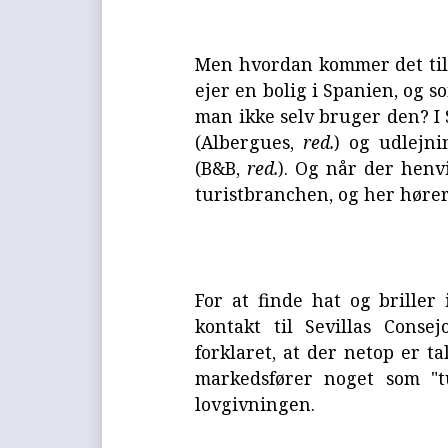
Men hvordan kommer det til
ejer en bolig i Spanien, og s
man ikke selv bruger den? I 
(Albergues,
red.
) og udlejn
(B&B,
red.
). Og når der henvis
turistbranchen, og her hører 
For at finde hat og briller
kontakt til Sevillas Cons
forklaret, at der netop er ta
markedsfører noget som "tu
lovgivningen.