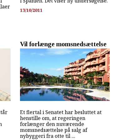
l
i Spanien. Det viser ny undersøgelse.
llaer
13/10/2011
Vil forlænge momsnedsættelse
står
Et flertal i Senatet har besluttet at
henstille om, at regeringen
n
forlænger den nuværende
momsnedsættelse på salg af
nybyggeri fra otte til ...