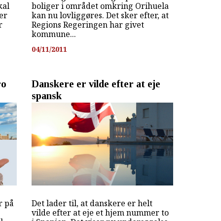
kal
boliger i området omkring Orihuela
ter
kan nu lovliggøres. Det sker efter, at
r
Regions Regeringen har givet
kommune...
04/11/2011
ro
Danskere er vilde efter at eje
spansk
r på
Det lader til, at danskere er helt
vilde efter at eje et hjem nummer to