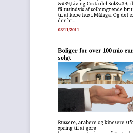
&#39;Living Costa del Sol&#39; s
få tusindvis af solhungrende bri
til at købe hus i Málaga. Og det e
der br...
08/11/2011
Boliger for over 100 mio eu
solgt
Russere, arabere og kinesere stå
spring til at gøre