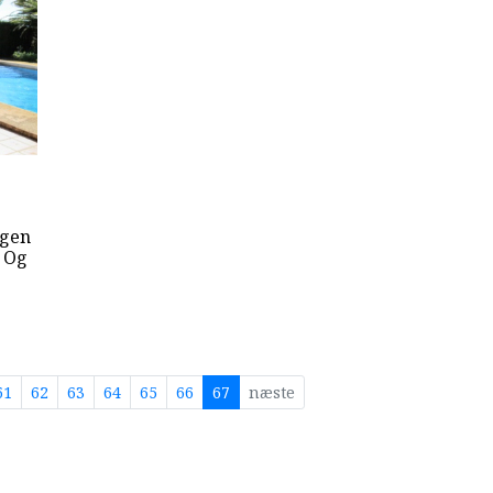
ngen
. Og
61
62
63
64
65
66
67
næste