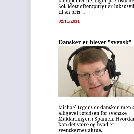
kæmpeinvesteringer på Costa de
Sol. Mest efterspurgt er luksusvi
til en pris ...
02/11/2011
Dansker er blevet ”svensk”
Michael Irgens er dansker, men 
alligevel i spidsen for svenske
Mäklarringen i Spanien. Hvorda
kan det være og hvad er
svenskernes aktue...