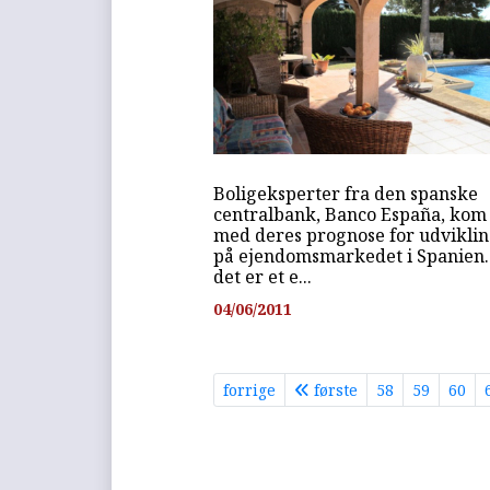
Boligeksperter fra den spanske
centralbank, Banco España, kom
med deres prognose for udvikli
på ejendomsmarkedet i Spanien
det er et e...
04/06/2011
forrige
første
58
59
60