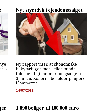
e
Nyt styrtdyk i ejendomssalget
 nye
Ny rapport viser, at økonomiske
gøres
bekymringer mere eller mindre
fuldstændigt lammer boligsalget i
Spanien. Køberne beholder pengene
i lommerne ...
14/07/2011
ger
1.890 boliger til 100.000 euro