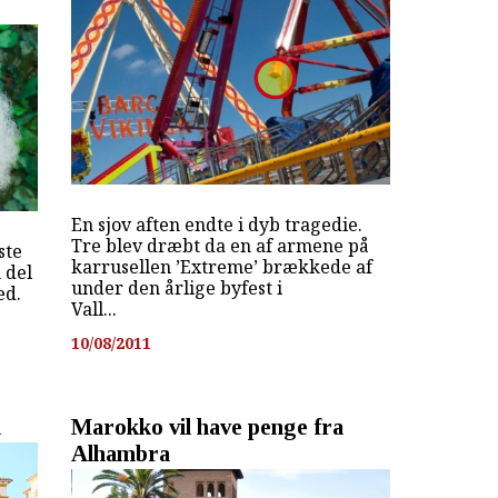
En sjov aften endte i dyb tragedie.
Tre blev dræbt da en af armene på
ste
karrusellen ’Extreme’ brækkede af
 del
under den årlige byfest i
ed.
Vall...
10/08/2011
n
Marokko vil have penge fra
Alhambra