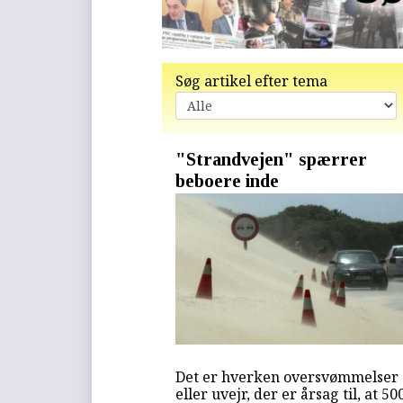
Søg artikel efter tema
"Strandvejen" spærrer
beboere inde
Det er hverken oversvømmelser
eller uvejr, der er årsag til, at 50