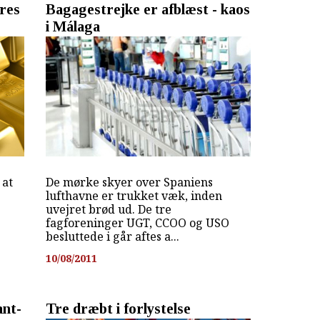
eres
Bagagestrejke er afblæst - kaos
i Málaga
 at
De mørke skyer over Spaniens
n
lufthavne er trukket væk, inden
uvejret brød ud. De tre
fagforeninger UGT, CCOO og USO
besluttede i går aftes a...
10/08/2011
ant-
Tre dræbt i forlystelse