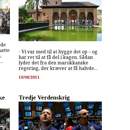
åde
natte
- Vi var med til at bygge det op – og
.
har ret til at få del i kagen. Sådan
..
lyder det fra den marokkanske
regering, der kræver at få halvde...
10/08/2011
ke
Tredje Verdenskrig