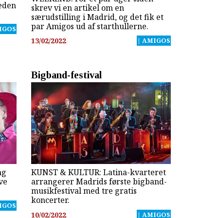
heden
skrev vi en artikel om en
særudstilling i Madrid, og det fik et
par Amigos ud af starthullerne.
IGOS
13/02/2022
| AMIGOS
Bigband-festival
ng
KUNST & KULTUR: Latina-kvarteret
ve
arrangerer Madrids første bigband-
musikfestival med tre gratis
koncerter.
IGOS
10/02/2022
| AMIGOS