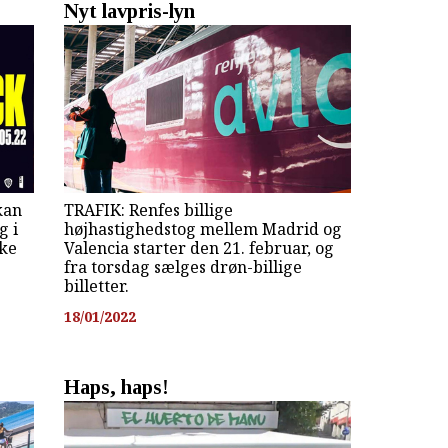
Nyt lavpris-lyn
kan
TRAFIK: Renfes billige
g i
højhastighedstog mellem Madrid og
kke
Valencia starter den 21. februar, og
fra torsdag sælges drøn-billige
billetter.
18/01/2022
Haps, haps!