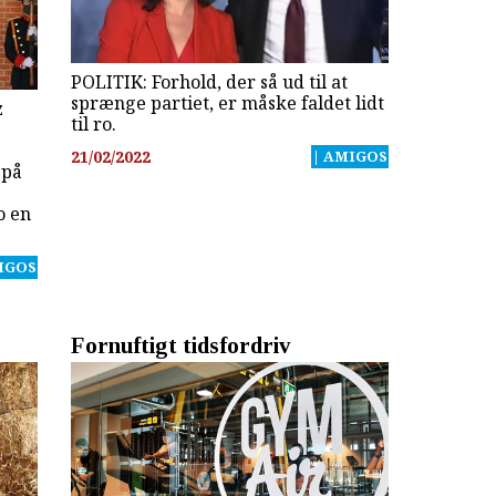
POLITIK: Forhold, der så ud til at
sprænge partiet, er måske faldet lidt
z
til ro.
21/02/2022
| AMIGOS
 på
o en
IGOS
Fornuftigt tidsfordriv