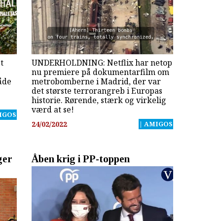
t
UNDERHOLDNING: Netflix har netop
nu premiere på dokumentarfilm om
både
metrobomberne i Madrid, der var
det største terrorangreb i Europas
historie. Rørende, stærk og virkelig
værd at se!
IGOS
24/02/2022
| AMIGOS
ger
Åben krig i PP-toppen