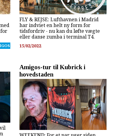
FLY & REJSE: Lufthavnen i Madrid
j med
har indviet en helt ny form for
for
tidsfordriv - nu kan du løfte vægte
eller danse zumba i terminal T4.
IGOS
15/02/2022
Amigos-tur til Kubrick i
hovedstaden
vil
om
WEEKEND: For et par uger siden