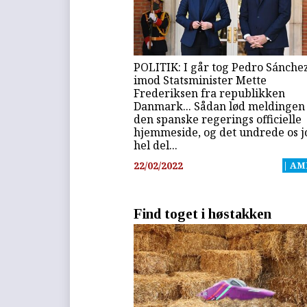
POLITIK: I går tog Pedro Sánche
imod Statsminister Mette
Frederiksen fra republikken
Danmark... Sådan lød meldingen
den spanske regerings officielle
hjemmeside, og det undrede os j
hel del...
22/02/2022
| AM
Find toget i høstakken