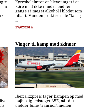
ugte
Køreskolelærer er blevet taget i at
i en
køre med ikke mindre end fem
gange så meget alkohol i blodet som
k...
tilladt. Manden praktiserede ”farlig
...
27/02/2014
Vinger til kamp mod skinner
Iberia Express tager kampen op mod
live
højhastighedstoget AVE, når det
ens
gælder billig transport mellem