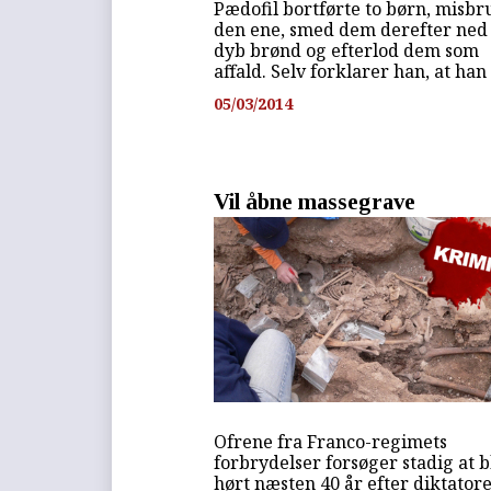
Pædofil bortførte to børn, misbr
den ene, smed dem derefter ned 
dyb brønd og efterlod dem som
affald. Selv forklarer han, at han i
05/03/2014
Vil åbne massegrave
Ofrene fra Franco-regimets
forbrydelser forsøger stadig at b
hørt næsten 40 år efter diktator