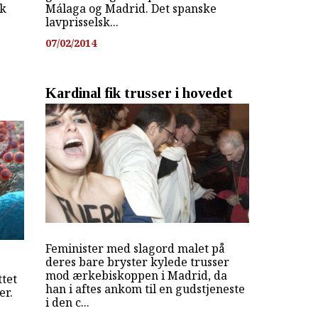
sk
Málaga og Madrid. Det spanske
lavprisselsk...
07/02/2014
Kardinal fik trusser i hovedet
Feminister med slagord malet på
deres bare bryster kylede trusser
mod ærkebiskoppen i Madrid, da
ttet
han i aftes ankom til en gudstjeneste
er.
i den c...