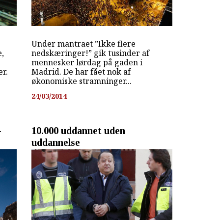
Under mantraet ”Ikke flere
e,
nedskæringer!” gik tusinder af
mennesker lørdag på gaden i
er.
Madrid. De har fået nok af
økonomiske stramninger...
24/03/2014
-
10.000 uddannet uden
uddannelse