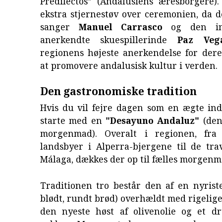
Predilectos” (Andalusiens æresborgere).
ekstra stjernestøv over ceremonien, da 
sanger
Manuel Carrasco
og den int
anerkendte skuespillerinde
Paz Veg
regionens højeste anerkendelse for dere
at promovere andalusisk kultur i verden.
Den gastronomiske tradition
Hvis du vil fejre dagen som en ægte ind
starte med en
"Desayuno Andaluz"
(den
morgenmad). Overalt i regionen, fra
landsbyer i Alperra-bjergene til de tra
Málaga, dækkes der op til fælles morgenm
Traditionen tro består den af en nyris
blødt, rundt brød) overhældt med rigeli
den nyeste høst af olivenolie og et dry