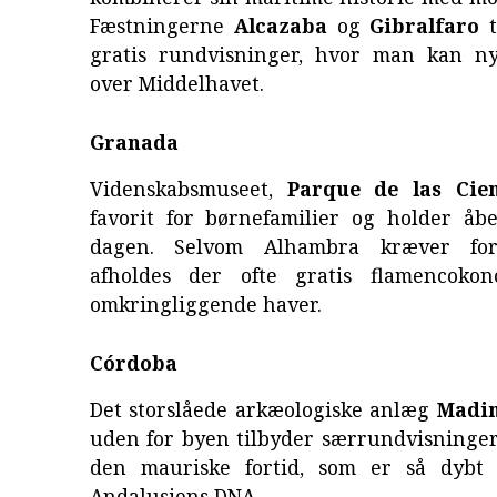
Fæstningerne
Alcazaba
og
Gibralfaro
t
gratis rundvisninger, hvor man kan n
over Middelhavet.
Granada
Videnskabsmuseet,
Parque de las Cien
favorit for børnefamilier og holder åb
dagen. Selvom Alhambra kræver forud
afholdes der ofte gratis flamencokon
omkringliggende haver.
Córdoba
Det storslåede arkæologiske anlæg
Madin
uden for byen tilbyder særrundvisninger
den mauriske fortid, som er så dybt 
Andalusiens DNA.