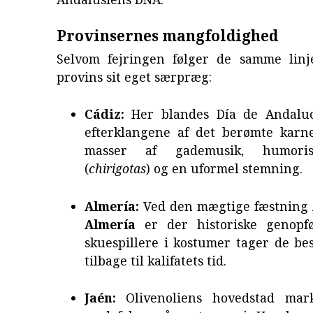
Provinsernes mangfoldighed
Selvom fejringen følger de samme linj
provins sit eget særpræg:
Cádiz:
Her blandes Día de Andaluc
efterklangene af det berømte karne
masser af gademusik, humorist
(
chirigotas
) og en uformel stemning.
Almería:
Ved den mægtige fæstning
Almería
er der historiske genopfø
skuespillere i kostumer tager de b
tilbage til kalifatets tid.
Jaén:
Olivenoliens hovedstad mar