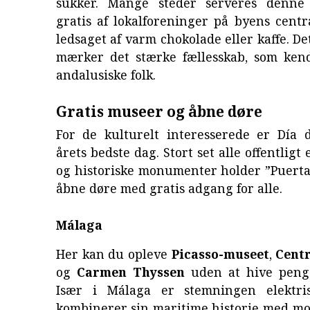
sukker. Mange steder serveres denn
gratis af lokalforeninger på byens centra
ledsaget af varm chokolade eller kaffe. De
mærker det stærke fællesskab, som ken
andalusiske folk.
Gratis museer og åbne døre
For de kulturelt interesserede er Día 
årets bedste dag. Stort set alle offentlig
og historiske monumenter holder ”Puerta
åbne døre med gratis adgang for alle.
Málaga
Her kan du opleve
Picasso-museet
,
Cent
og
Carmen Thyssen
uden at hive peng
Især i Málaga er stemningen elektri
kombinerer sin maritime historie med mo