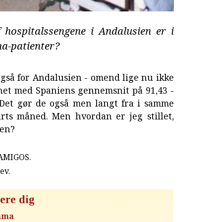
ospitalssengene i Andalusien er i
na-patienter?
også for Andalusien - omend lige nu ikke
net med Spaniens gennemsnit på 91,43 -
. Det gør de også men langt fra i samme
rts måned. Men hvordan er jeg stillet,
ien?
 AMIGOS.
rev
.
ere dig
emma