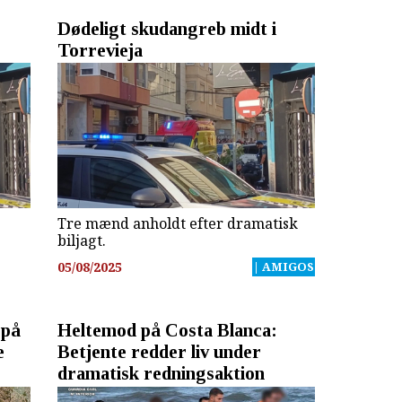
Dødeligt skudangreb midt i
Torrevieja
Tre mænd anholdt efter dramatisk
biljagt.
05/08/2025
| AMIGOS
 på
Heltemod på Costa Blanca:
e
Betjente redder liv under
dramatisk redningsaktion