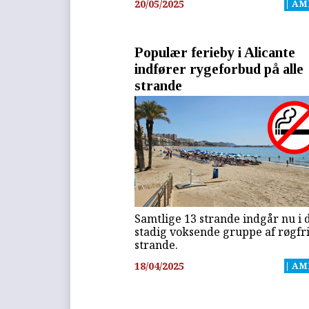
20/05/2025
| AM
Populær ferieby i Alicante
indfører rygeforbud på alle
strande
Samtlige 13 strande indgår nu i 
stadig voksende gruppe af røgfr
strande.
18/04/2025
| AM