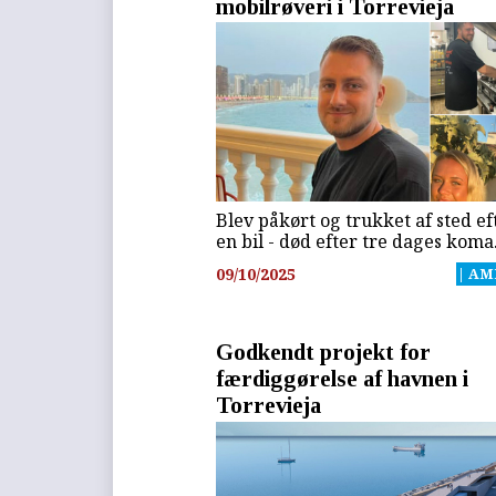
mobilrøveri i Torrevieja
Blev påkørt og trukket af sted ef
en bil - død efter tre dages koma
09/10/2025
| AM
Godkendt projekt for
færdiggørelse af havnen i
Torrevieja