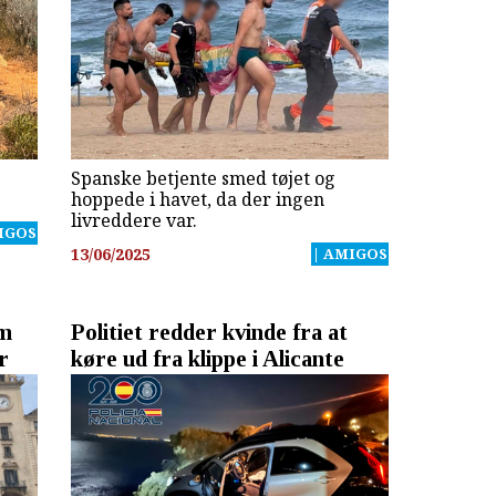
Spanske betjente smed tøjet og
hoppede i havet, da der ingen
livreddere var.
IGOS
13/06/2025
| AMIGOS
om
Politiet redder kvinde fra at
r
køre ud fra klippe i Alicante