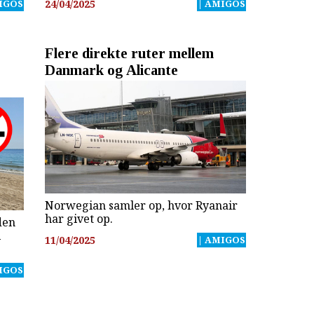
IGOS
24/04/2025
| AMIGOS
Flere direkte ruter mellem
Danmark og Alicante
Norwegian samler op, hvor Ryanair
har givet op.
den
i
11/04/2025
| AMIGOS
IGOS