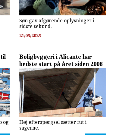
Søn gav afgørende oplysninger i
sidste sekund.
21/05/2025
til
Boligbyggeri i Alicante har
bedste start på året siden 2008
o og
Høj efterspørgsel sætter fut i
sagerne.